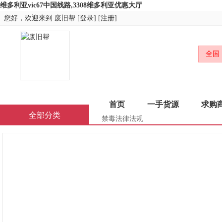
维多利亚vic67中国线路,3308维多利亚优惠大厅
您好，欢迎来到
废旧帮
[
登录
] [
注册
]
全国
首页
一手货源
求购
全部分类
禁毒法律法规